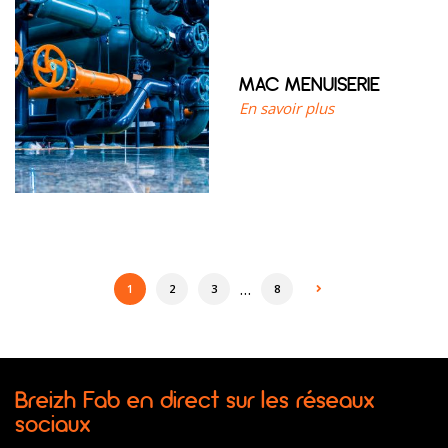
MAC MENUISERIE
En savoir plus
…
1
2
3
8
Breizh Fab en direct sur les réseaux
sociaux