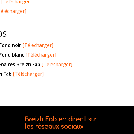
[
Télécharge
r
]
Télécharger]
OS
 Fond noir
[Télécharger]
 Fond blanc
[Télécharger]
naires Breizh Fab
[
Télécharger
]
zh Fab
[Télécharger]
Breizh Fab en direct sur
les réseaux sociaux