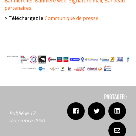
Bannière RS,
Bannière web,
Signature mail,
Bandeau
partenaires
> Téléchargez le
Communiqué de presse
Partager :
Publié le 17
décembre 2020