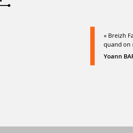
« Breizh Fa
quand on n
Yoann BA