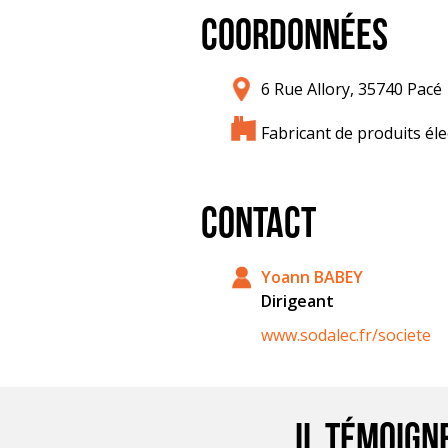
COORDONNÉES
6 Rue Allory, 35740 Pacé
Fabricant de produits él
CONTACT
Yoann BABEY
Dirigeant
www.sodalec.fr/societe
Il témoign