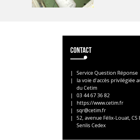
Contact
Service Question Réponse
la voie d'accès privilégiée
du Cetim
03 44 67 36 82
https://www.cetim.fr
sqr@cetim.fr
52, avenue Félix-Louat, CS
Senlis Cedex