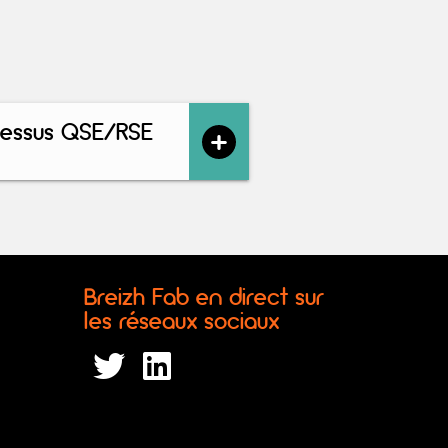
essus QSE/RSE
Breizh Fab en direct sur
les réseaux sociaux