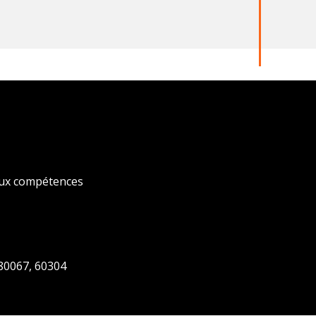
 aux compétences
 80067, 60304