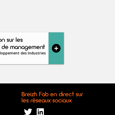
on sur les
es de management
eloppement des Industries
Breizh Fab en direct sur
les réseaux sociaux