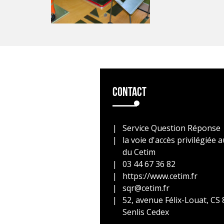
Contact
Service Question Réponse
la voie d'accès privilégiée
du Cetim
03 44 67 36 82
https://www.cetim.fr
sqr@cetim.fr
52, avenue Félix-Louat, CS
Senlis Cedex