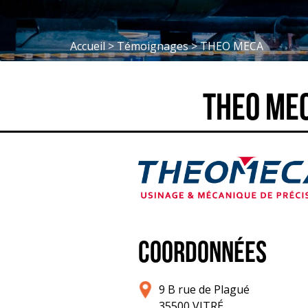
Accueil
>
Témoignages
>
THEO MECA
THEO ME
COORDONNÉES
9 B rue de Plagué
35500 VITRÉ