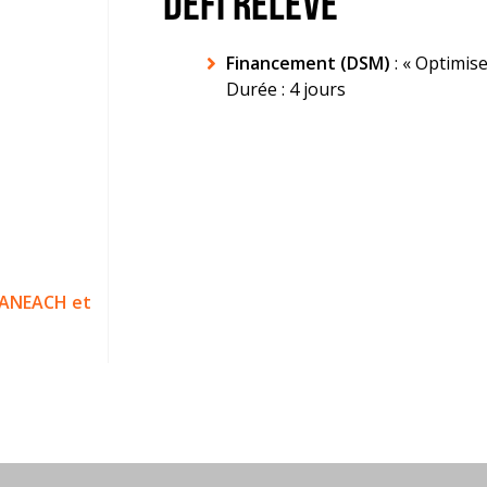
DÉFI RELEVÉ
Financement (DSM)
: « Optimis
Durée : 4 jours
NNANEACH et