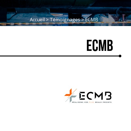
Accueil
>
Témoignages
>
ECMB
ECMB