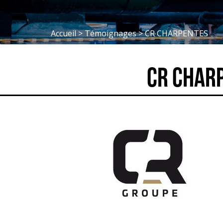
Accueil
>
Témoignages
>
CR CHARPENTES
CR CHAR