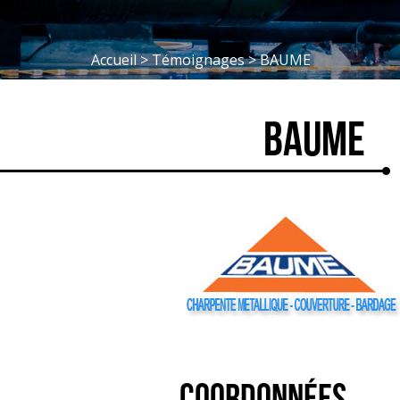
Accueil
>
Témoignages
>
BAUME
BAUME