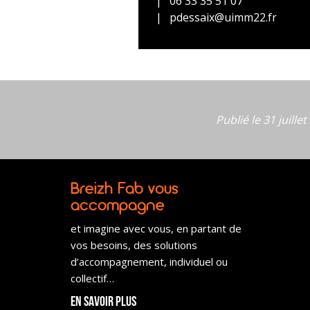
06 33 35 51 07
pdessaix@uimm22.fr
Publié le 31 juille
Breizh Fab vous
accompagne
et imagine avec vous, en partant de
vos besoins, des solutions
d’accompagnement, individuel ou
collectif…
En savoir plus