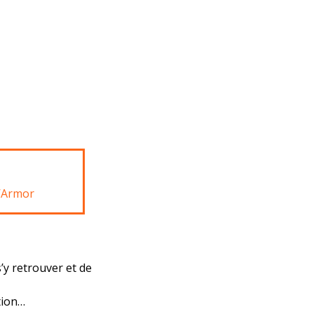
d’Armor
’y retrouver et de
tion…