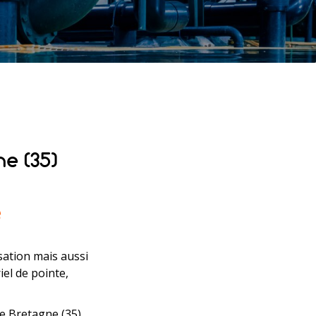
e (35)
e
sation mais aussi
el de pointe,
 Bretagne (35).