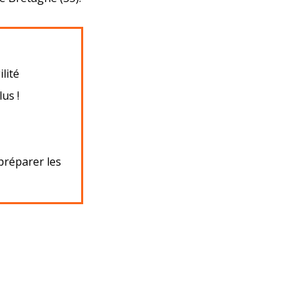
ilité
us !
préparer les