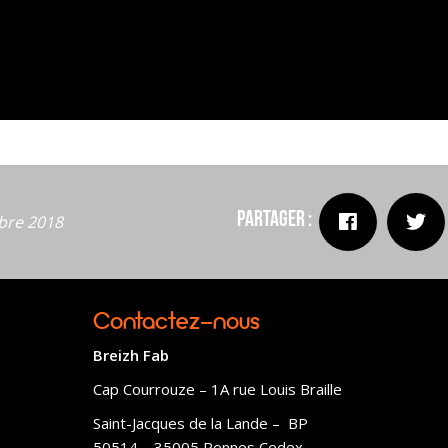
Partager :
bre 2018
Contactez-nous
Breizh Fab
Cap Courrouze – 1A rue Louis Braille
Saint-Jacques de la Lande – BP
50514 – 35005 Rennes Cedex