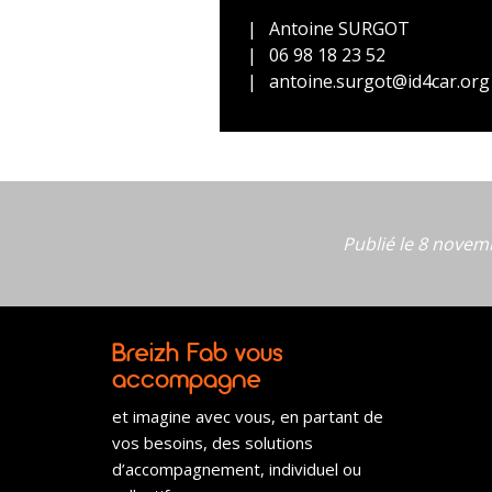
Antoine SURGOT
06 98 18 23 52
antoine.surgot@id4car.org
Publié le 8 novem
Breizh Fab vous
accompagne
et imagine avec vous, en partant de
vos besoins, des solutions
d’accompagnement, individuel ou